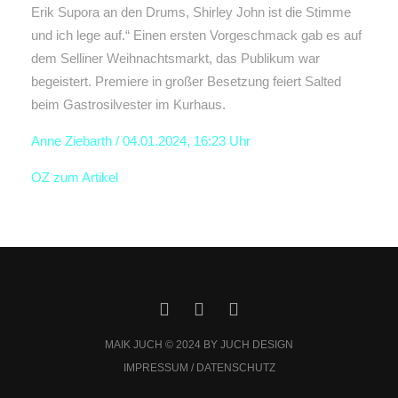
Erik Supora an den Drums, Shirley John ist die Stimme
und ich lege auf.“ Einen ersten Vorgeschmack gab es auf
dem Selliner Weihnachtsmarkt, das Publikum war
begeistert. Premiere in großer Besetzung feiert Salted
beim Gastrosilvester im Kurhaus.
Anne Ziebarth
/
04.01.2024, 16:23 Uhr
OZ zum Artikel
MAIK JUCH © 2024 BY JUCH DESIGN
IMPRESSUM / DATENSCHUTZ